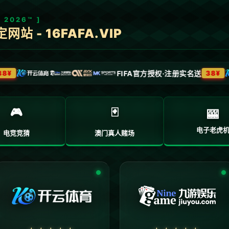
 2026™ ]
站 - 16FAFA.VIP
FIFA官方授权·注册实名送
38¥
🎮
🃏
🎰
电子老虎
电竞竞猜
澳门真人赌场