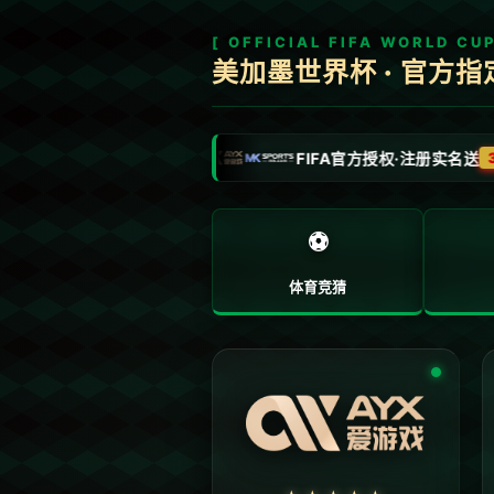
[ OFFICIAL FIFA WORLD CUP
美加墨世界杯 · 官方指定网
FIFA官方授权·注册实名送
38¥
⚽️
体育竞猜