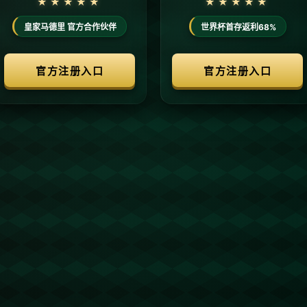
★★★★★
★★★★★
皇家马德里 官方合作伙伴
世界杯首存返利68%
官方注册入口
官方注册入口