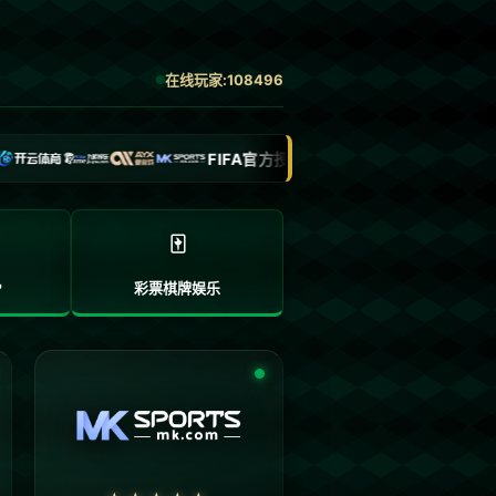
108496
在线玩家:
FIFA官方授权·注册实名送
38¥
🀄️
机
彩票棋牌娱乐